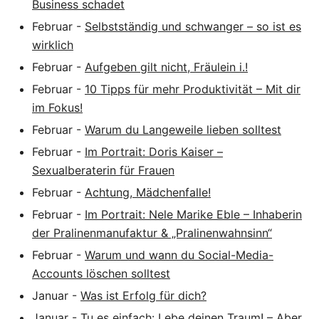
Business schadet
Februar
-
Selbstständig und schwanger – so ist es
wirklich
Februar
-
Aufgeben gilt nicht, Fräulein i.!
Februar
-
10 Tipps für mehr Produktivität – Mit dir
im Fokus!
Februar
-
Warum du Langeweile lieben solltest
Februar
-
Im Portrait: Doris Kaiser –
Sexualberaterin für Frauen
Februar
-
Achtung, Mädchenfalle!
Februar
-
Im Portrait: Nele Marike Eble – Inhaberin
der Pralinenmanufaktur & „Pralinenwahnsinn“
Februar
-
Warum und wann du Social-Media-
Accounts löschen solltest
Januar
-
Was ist Erfolg für dich?
Januar
-
Tu es einfach: Lebe deinen Traum! – Aber