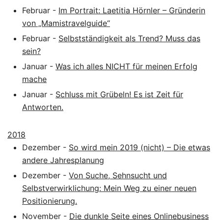
Februar
-
Im Portrait: Laetitia Hörnler – Gründerin
von „Mamistravelguide“
Februar
-
Selbstständigkeit als Trend? Muss das
sein?
Januar
-
Was ich alles NICHT für meinen Erfolg
mache
Januar
-
Schluss mit Grübeln! Es ist Zeit für
Antworten.
2018
Dezember
-
So wird mein 2019 (nicht) – Die etwas
andere Jahresplanung
Dezember
-
Von Suche, Sehnsucht und
Selbstverwirklichung: Mein Weg zu einer neuen
Positionierung.
November
-
Die dunkle Seite eines Onlinebusiness