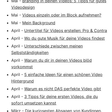
Mai
-
Branding in deinen Videos: 5 Tipps für gutes
Videodesign
Mai
-
Videos einzeln oder im Block aufnehmen?
Mai
-
Mein Background
April
-
Untertitel für Videos erstellen: Pro & Contra
April
-
Wo du gute Musik für deine Videos findest
April
-
Unterschiede zwischen meinen
Selbstständigkeiten
April
-
Warum du dir in deinen Videos blöd
vorkommst
April
-
5 einfache Ideen für einen schönen Video
Hintergrund
April
-
Warum es nicht DAS perfekte Video gibt
April
-
3 Tipps für deine ersten Videos, die du
sofort umsetzen kannst
März
-
Die kuriosesten Absagen von Kundinnen.