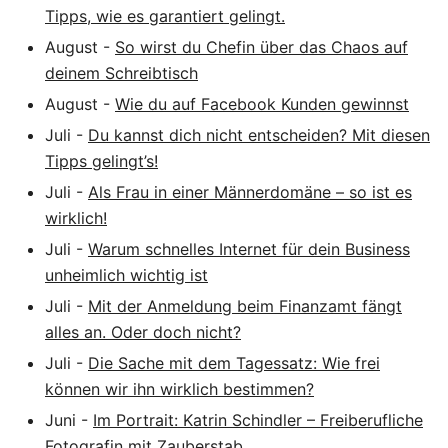
Tipps, wie es garantiert gelingt.
August
-
So wirst du Chefin über das Chaos auf
deinem Schreibtisch
August
-
Wie du auf Facebook Kunden gewinnst
Juli
-
Du kannst dich nicht entscheiden? Mit diesen
Tipps gelingt’s!
Juli
-
Als Frau in einer Männerdomäne – so ist es
wirklich!
Juli
-
Warum schnelles Internet für dein Business
unheimlich wichtig ist
Juli
-
Mit der Anmeldung beim Finanzamt fängt
alles an. Oder doch nicht?
Juli
-
Die Sache mit dem Tagessatz: Wie frei
können wir ihn wirklich bestimmen?
Juni
-
Im Portrait: Katrin Schindler – Freiberufliche
Fotografin mit Zauberstab