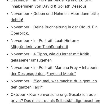
Dezember
-
Im Portrait: Angelika und Edith –
Inhaberinnen von David & Goliath Dessous
November
-
Geben und Nehmen: Aber dann bitte
richtig!
November
-
Deine Buchhaltung in der Cloud. Ein
Überblick.
November
-
Im Portrait: Leah Hinton –
Mitgründerin von TechSpaghetti
November
-
4 Tipps, wie du lernst mit Kritik
gelassener umzugehen
November
-
Im Portrait: Marlene Frey – Inhaberin
der Designagentur „Frey und Meute“
November
-
"Sag mal, was machst du eigentlich
den ganzen Tag?"
Oktober
-
Krankenversicherung: Gesetzlich oder
privat? Das musst du als Selbstständige beachten