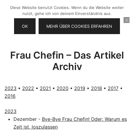
Zum
Diese Website benutzt Cookies. Wenn du die Website weiter
Inhalt
nutzt, gehe ich von deinem Einverständnis aus.
springen
OK
MEHR ÜBER COOKIES ERFAHREN
Videos selber machen für dein
Frau Chefin
Business
Frau Chefin – Das Artikel
Archiv
2023
•
2022
•
2021
•
2020
•
2019
•
2018
•
2017
•
2016
2023
Dezember
-
Bye-Bye Frau Chefin! Oder: Warum es
Zeit ist, loszulassen