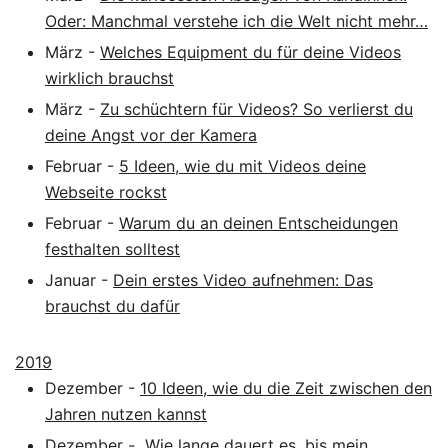
Oder: Manchmal verstehe ich die Welt nicht mehr…
März
-
Welches Equipment du für deine Videos
wirklich brauchst
März
-
Zu schüchtern für Videos? So verlierst du
deine Angst vor der Kamera
Februar
-
5 Ideen, wie du mit Videos deine
Webseite rockst
Februar
-
Warum du an deinen Entscheidungen
festhalten solltest
Januar
-
Dein erstes Video aufnehmen: Das
brauchst du dafür
2019
Dezember
-
10 Ideen, wie du die Zeit zwischen den
Jahren nutzen kannst
Dezember
-
„Wie lange dauert es, bis mein