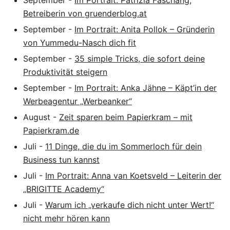
September
-
Im Portrait: Patrizia Faschang,
Betreiberin von gruenderblog.at
September
-
Im Portrait: Anita Pollok – Gründerin
von Yummedu-Nasch dich fit
September
-
35 simple Tricks, die sofort deine
Produktivität steigern
September
-
Im Portrait: Anka Jähne – Käpt’in der
Werbeagentur „Werbeanker“
August
-
Zeit sparen beim Papierkram – mit
Papierkram.de
Juli
-
11 Dinge, die du im Sommerloch für dein
Business tun kannst
Juli
-
Im Portrait: Anna van Koetsveld – Leiterin der
„BRIGITTE Academy“
Juli
-
Warum ich „verkaufe dich nicht unter Wert!“
nicht mehr hören kann