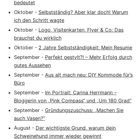
bedeutet
Oktober
-
Selbstständig? Aber klar doch! Warum
ich den Schritt wagte
Oktober
-
Logo, Visitenkarten, Flyer & Co: Das
brauchst du wirklich
Oktober
-
2 Jahre Selbstständigkeit: Mein Resume
September
-
Perfekt gestylt?! – Mehr Erfolg durch
gutes Aussehen
September
-
Aus alt mach neu: DIY Kommode für’s
Büro
September
-
Im Portrait: Carina Herrmann –
Bloggerin von „Pink Compass“ und „Um 180 Grad“
September
-
Gründungszuschuss: „Machen Sie
auch Vasen?“
August
-
Der wichtigste Grund, warum dein
Schweinehund immer wieder gewinnt