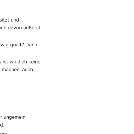
sitzt und
sich davon äußerst
 ewig quält? Dann
ist wirklich keine
st machen, auch
nur ungemein,
d.
mso