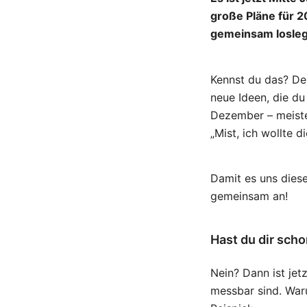
große Pläne für 20
gemeinsam losle
Kennst du das? Dei
neue Ideen, die d
Dezember – meiste
„Mist, ich wollte 
Damit es uns diese
gemeinsam an!
Hast du dir scho
Nein? Dann ist jetz
messbar sind. Waru