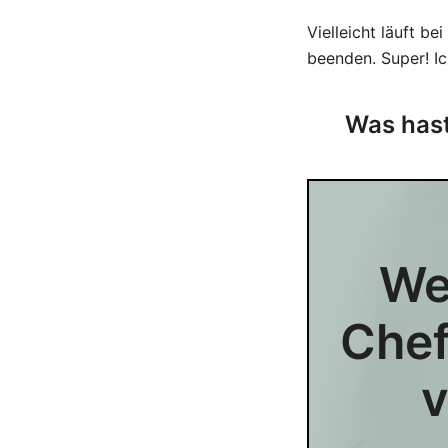
Vielleicht läuft be
beenden. Super! I
Was hast
Wer
Chef
v