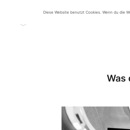
Zum
Inhalt
Diese Website benutzt Cookies. Wenn du die We
ÜBER MICH
VIDEO-BLO
springen
Videos selber machen für dein Business
Frau Chefin
Was d