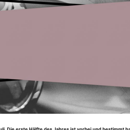
 Juli. Die erste Hälfte des Jahres ist vorbei und bestimmt 