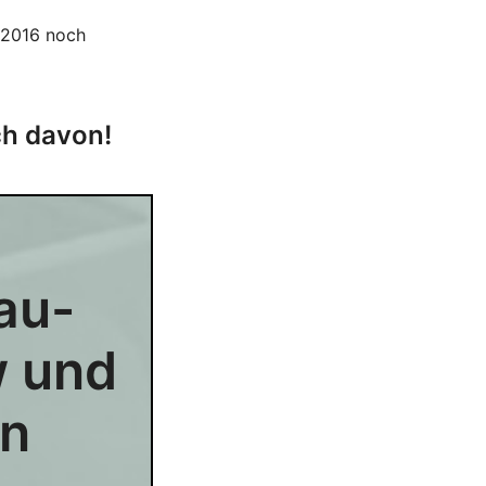
n 2016 noch
ch davon!
rau-
w und
en