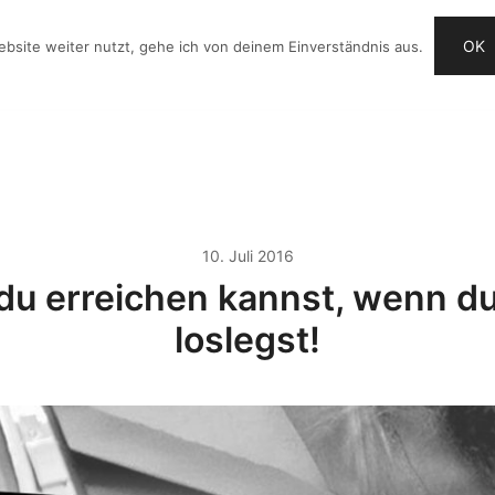
OK
bsite weiter nutzt, gehe ich von deinem Einverständnis aus.
G
VIDEO-IDEEN
CHECKLISTE
ANGEBOTE
10. Juli 2016
u erreichen kannst, wenn du
loslegst!