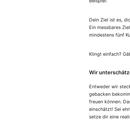
Beispiel:
Dein Ziel ist es, 
Ein messbares Zie
mindestens fünf K
Klingt einfach? Gä
Wir unterschätz
Entweder wir steck
gebacken bekommen,
freuen können. Das 
einschätzt! Sei eh
setze dir eine real