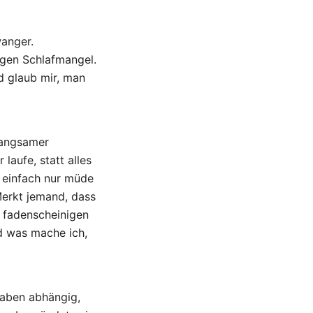
wanger.
egen Schlafmangel.
nd glaub mir, man
 langsamer
laufe, statt alles
h einfach nur müde
Merkt jemand, dass
 fadenscheinigen
 was mache ich,
fgaben abhängig,