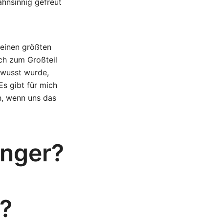
hnsinnig gefreut
meinen größten
ich zum Großteil
ewusst wurde,
s gibt für mich
ch, wenn uns das
anger?
r?