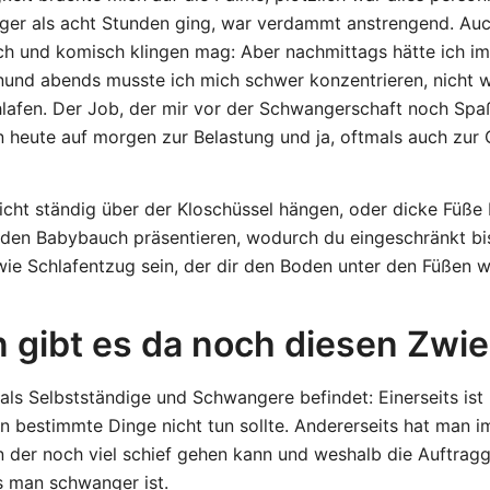
änger als acht Stunden ging, war verdammt anstrengend. Au
ich und komisch klingen mag: Aber nachmittags hätte ich i
nund abends musste ich mich schwer konzentrieren, nicht 
hlafen. Der Job, der mir vor der Schwangerschaft noch Sp
heute auf morgen zur Belastung und ja, oftmals auch zur Q
nicht ständig über der Kloschüssel hängen, oder dicke Füß
nden Babybauch präsentieren, wodurch du eingeschränkt bi
ie Schlafentzug sein, der dir den Boden unter den Füßen w
 gibt es da noch diesen Zwi
als Selbstständige und Schwangere befindet: Einerseits is
 bestimmte Dinge nicht tun sollte. Andererseits hat man i
n der noch viel schief gehen kann und weshalb die Auftrag
s man schwanger ist.