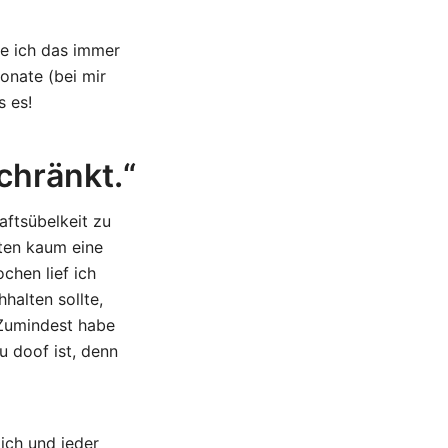
ie ich das immer
onate (bei mir
s es!
chränkt.“
aftsübelkeit zu
aten kaum eine
chen lief ich
halten sollte,
 Zumindest habe
u doof ist, denn
lich und jeder