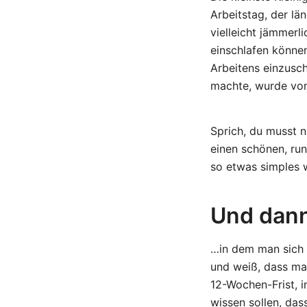
Arbeitstag, der l
vielleicht jämmerl
einschlafen könne
Arbeitens einzusc
machte, wurde von 
Sprich, du musst 
einen schönen, ru
so etwas simples w
Und dann
…in dem man sich 
und weiß, dass man
12-Wochen-Frist, i
wissen sollen, das