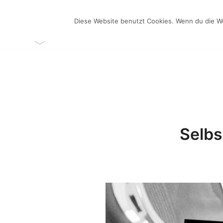
Zum
Inhalt
Diese Website benutzt Cookies. Wenn du die We
ÜBER MICH
VIDEO-BLO
springen
Videos selber machen für dein Business
Frau Chefin
Selbs