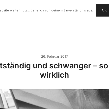
OK
bsite weiter nutzt, gehe ich von deinem Einverständnis aus.
G
VIDEO-IDEEN
CHECKLISTE
ANGEBOTE
26. Februar 2017
tständig und schwanger – so 
wirklich