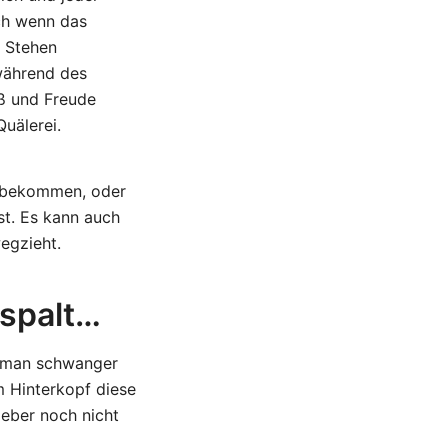
ch wenn das
m Stehen
während des
aß und Freude
uälerei.
e bekommen, oder
st. Es kann auch
egzieht.
espalt…
t man schwanger
m Hinterkopf diese
geber noch nicht