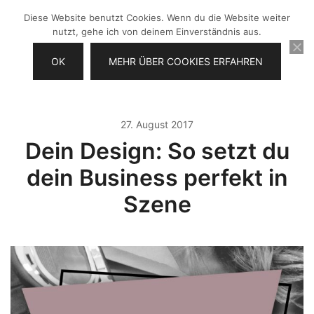
Zum
Diese Website benutzt Cookies. Wenn du die Website weiter
Inhalt
nutzt, gehe ich von deinem Einverständnis aus.
springen
OK
MEHR ÜBER COOKIES ERFAHREN
Videos selber machen für dein
Frau Chefin
Business
27. August 2017
Dein Design: So setzt du
dein Business perfekt in
Szene