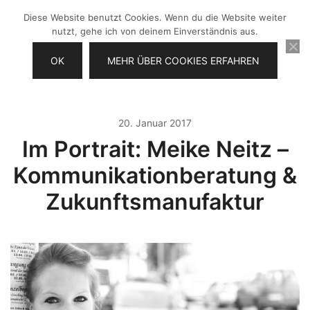
Zum
Diese Website benutzt Cookies. Wenn du die Website weiter
Inhalt
nutzt, gehe ich von deinem Einverständnis aus.
springen
OK
MEHR ÜBER COOKIES ERFAHREN
Videos selber machen für dein
Frau Chefin
Business
20. Januar 2017
Im Portrait: Meike Neitz –
Kommunikationberatung &
Zukunftsmanufaktur