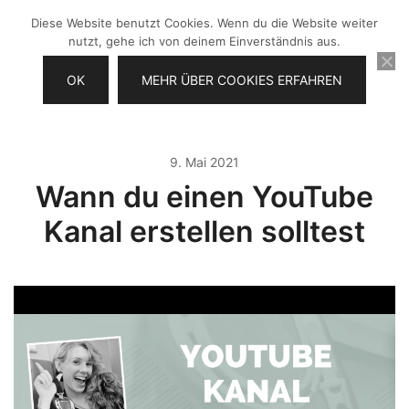
Zum
Diese Website benutzt Cookies. Wenn du die Website weiter
Inhalt
nutzt, gehe ich von deinem Einverständnis aus.
springen
OK
MEHR ÜBER COOKIES ERFAHREN
Videos selber machen für dein
Frau Chefin
Business
9. Mai 2021
Wann du einen YouTube
Kanal erstellen solltest