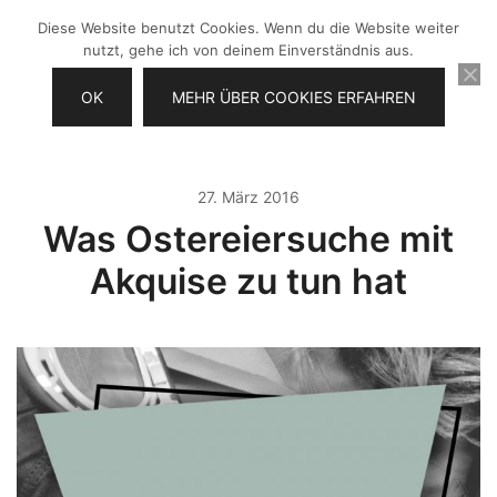
Zum
Diese Website benutzt Cookies. Wenn du die Website weiter
Inhalt
nutzt, gehe ich von deinem Einverständnis aus.
springen
OK
MEHR ÜBER COOKIES ERFAHREN
Videos selber machen für dein
Frau Chefin
Business
27. März 2016
Was Ostereiersuche mit
Akquise zu tun hat