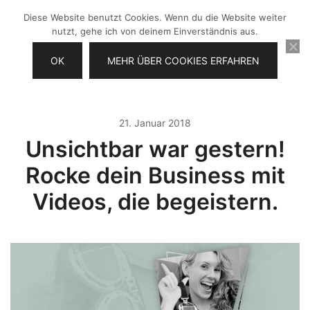
Zum
Diese Website benutzt Cookies. Wenn du die Website weiter
Inhalt
nutzt, gehe ich von deinem Einverständnis aus.
springen
OK
MEHR ÜBER COOKIES ERFAHREN
Videos selber machen für dein
Frau Chefin
Business
21. Januar 2018
Unsichtbar war gestern!
Rocke dein Business mit
Videos, die begeistern.