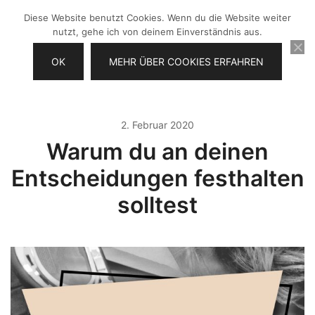
Zum
Diese Website benutzt Cookies. Wenn du die Website weiter
Inhalt
nutzt, gehe ich von deinem Einverständnis aus.
springen
OK
MEHR ÜBER COOKIES ERFAHREN
Videos selber machen für dein
Frau Chefin
Business
2. Februar 2020
Warum du an deinen
Entscheidungen festhalten
solltest