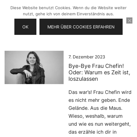
Zum
Diese Website benutzt Cookies. Wenn du die Website weiter
Inhalt
nutzt, gehe ich von deinem Einverständnis aus.
springen
OK
MEHR ÜBER COOKIES ERFAHREN
Videos selber machen für dein
Frau Chefin
Business
7. Dezember 2023
Bye-Bye Frau Chefin!
Oder: Warum es Zeit ist,
loszulassen
Das war’s! Frau Chefin wird
es nicht mehr geben. Ende
Gelände. Aus die Maus.
Wieso, weshalb, warum
und wie es nun weitergeht,
das erzähle ich dir in