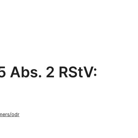
5 Abs. 2 RStV:
mers/odr