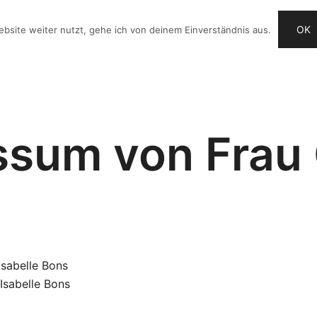
OK
bsite weiter nutzt, gehe ich von deinem Einverständnis aus.
OG
VIDEO-IDEEN
CHECKLISTE
ANGEBOTE
ssum von Frau 
sabelle Bons
Isabelle Bons