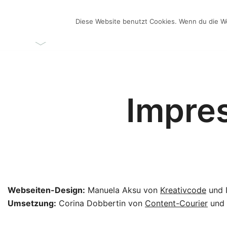
Zum
Inhalt
Diese Website benutzt Cookies. Wenn du die We
ÜBER MICH
VIDEO-BL
springen
Videos selber machen für dein Business
Frau Chefin
Impre
Webseiten-Design:
Manuela Aksu von
Kreativcode
und I
Umsetzung:
Corina Dobbertin von
Content-Courier
und 