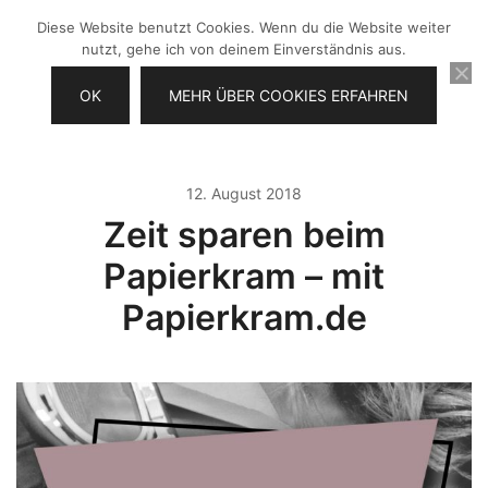
Zum
Diese Website benutzt Cookies. Wenn du die Website weiter
Inhalt
nutzt, gehe ich von deinem Einverständnis aus.
springen
OK
MEHR ÜBER COOKIES ERFAHREN
Videos selber machen für dein
Frau Chefin
Business
12. August 2018
Zeit sparen beim
Papierkram – mit
Papierkram.de