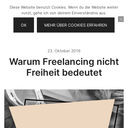
Zum
Diese Website benutzt Cookies. Wenn du die Website weiter
Inhalt
nutzt, gehe ich von deinem Einverständnis aus.
springen
OK
MEHR ÜBER COOKIES ERFAHREN
Videos selber machen für dein
Frau Chefin
Business
23. Oktober 2016
Warum Freelancing nicht
Freiheit bedeutet