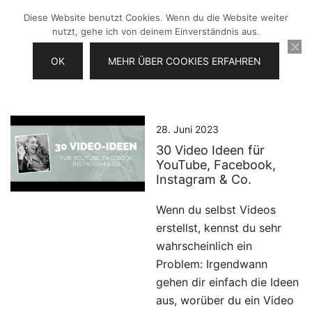
Zum
Diese Website benutzt Cookies. Wenn du die Website weiter
Inhalt
nutzt, gehe ich von deinem Einverständnis aus.
springen
OK
MEHR ÜBER COOKIES ERFAHREN
Videos selber machen für dein
Frau Chefin
Business
28. Juni 2023
30 Video Ideen für
YouTube, Facebook,
Instagram & Co.
Wenn du selbst Videos
erstellst, kennst du sehr
wahrscheinlich ein
Problem: Irgendwann
gehen dir einfach die Ideen
aus, worüber du ein Video