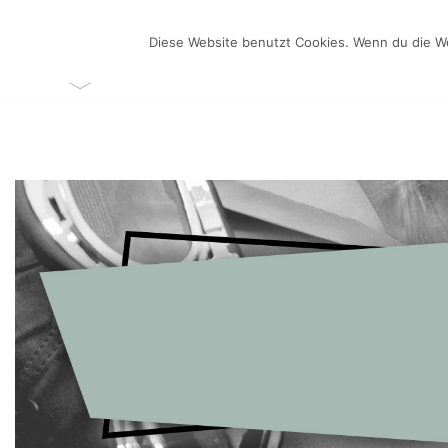
Zum
Inhalt
Diese Website benutzt Cookies. Wenn du die We
ÜBER MICH
VIDEO-BL
springen
Videos selber machen für dein Business
Frau Chefin