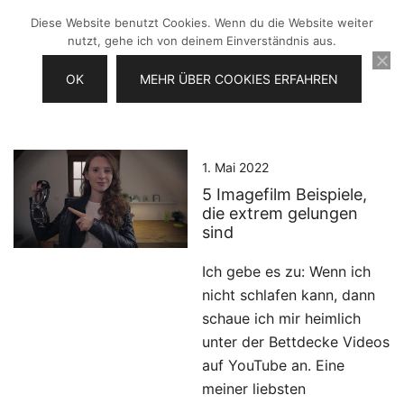
Zum
Diese Website benutzt Cookies. Wenn du die Website weiter
Inhalt
nutzt, gehe ich von deinem Einverständnis aus.
springen
OK
MEHR ÜBER COOKIES ERFAHREN
Videos selber machen für dein
Frau Chefin
Business
1. Mai 2022
5 Imagefilm Beispiele,
die extrem gelungen
sind
Ich gebe es zu: Wenn ich
nicht schlafen kann, dann
schaue ich mir heimlich
unter der Bettdecke Videos
auf YouTube an. Eine
meiner liebsten