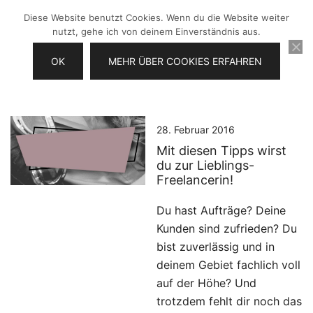
Zum
Diese Website benutzt Cookies. Wenn du die Website weiter
Inhalt
nutzt, gehe ich von deinem Einverständnis aus.
springen
OK
MEHR ÜBER COOKIES ERFAHREN
Videos selber machen für dein
Frau Chefin
Business
28. Februar 2016
Mit diesen Tipps wirst
du zur Lieblings-
Freelancerin!
Du hast Aufträge? Deine
Kunden sind zufrieden? Du
bist zuverlässig und in
deinem Gebiet fachlich voll
auf der Höhe? Und
trotzdem fehlt dir noch das