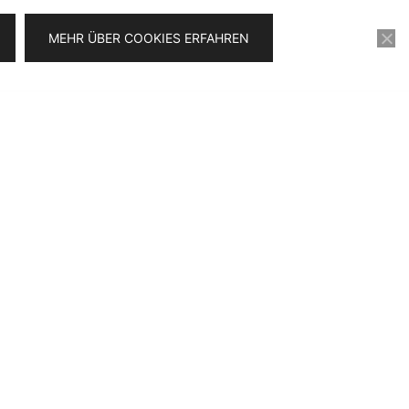
MEHR ÜBER COOKIES ERFAHREN
KONTAKT
VIDEOSERIE FÜR 0€