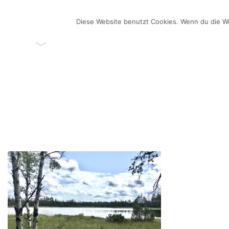
Zum
Inhalt
Diese Website benutzt Cookies. Wenn du die We
ÜBER MICH
VIDEO-BL
springen
Videos selber machen für dein Business
Frau Chefin