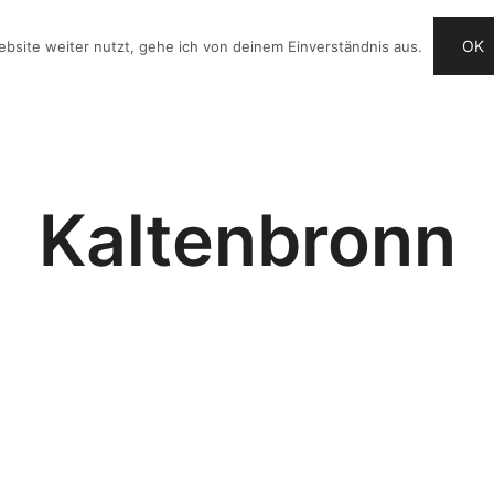
OK
bsite weiter nutzt, gehe ich von deinem Einverständnis aus.
OG
VIDEO-IDEEN
CHECKLISTE
ANGEBOTE
Kaltenbronn