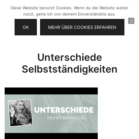
Zum
Diese Website benutzt Cookies. Wenn du die Website weiter
Inhalt
nutzt, gehe ich von deinem Einverständnis aus.
springen
OK
MEHR ÜBER COOKIES ERFAHREN
Videos selber machen für dein
Frau Chefin
Business
Unterschiede
Selbstständigkeiten