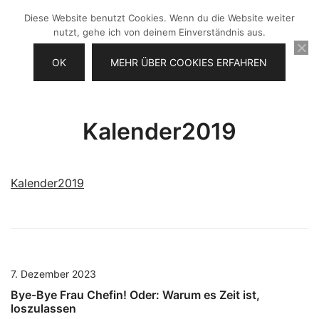
Zum
Diese Website benutzt Cookies. Wenn du die Website weiter
Inhalt
nutzt, gehe ich von deinem Einverständnis aus.
springen
OK
MEHR ÜBER COOKIES ERFAHREN
Videos selber machen für dein
Frau Chefin
Business
Kalender2019
Kalender2019
7. Dezember 2023
Bye-Bye Frau Chefin! Oder: Warum es Zeit ist,
loszulassen