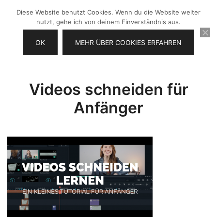
Zum
Diese Website benutzt Cookies. Wenn du die Website weiter
Inhalt
nutzt, gehe ich von deinem Einverständnis aus.
springen
OK
MEHR ÜBER COOKIES ERFAHREN
Videos selber machen für dein
Frau Chefin
Business
Videos schneiden für
Anfänger