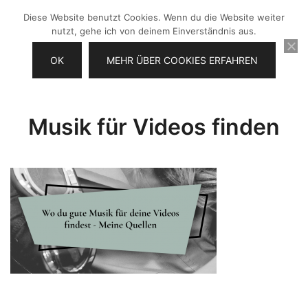
Zum
Diese Website benutzt Cookies. Wenn du die Website weiter
Inhalt
nutzt, gehe ich von deinem Einverständnis aus.
springen
OK
MEHR ÜBER COOKIES ERFAHREN
Videos selber machen für dein
Frau Chefin
Business
Musik für Videos finden