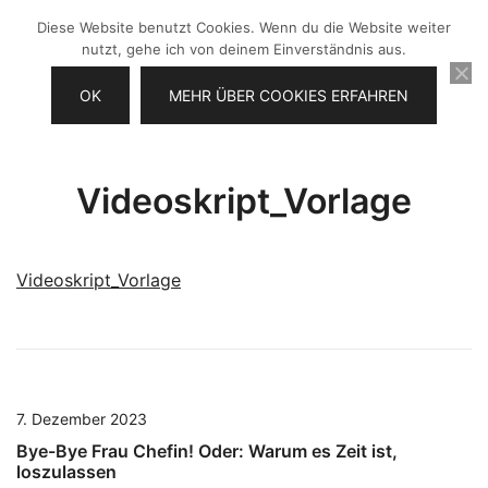
Zum
Diese Website benutzt Cookies. Wenn du die Website weiter
Inhalt
nutzt, gehe ich von deinem Einverständnis aus.
springen
OK
MEHR ÜBER COOKIES ERFAHREN
Videos selber machen für dein
Frau Chefin
Business
Videoskript_Vorlage
Videoskript_Vorlage
7. Dezember 2023
Bye-Bye Frau Chefin! Oder: Warum es Zeit ist,
loszulassen