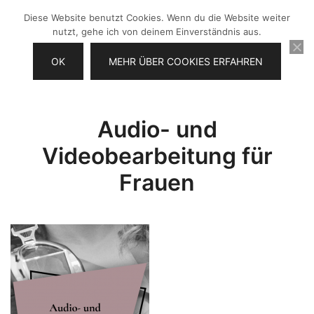
Zum
Diese Website benutzt Cookies. Wenn du die Website weiter
Inhalt
nutzt, gehe ich von deinem Einverständnis aus.
springen
OK
MEHR ÜBER COOKIES ERFAHREN
Videos selber machen für dein
Frau Chefin
Business
Audio- und
Videobearbeitung für
Frauen