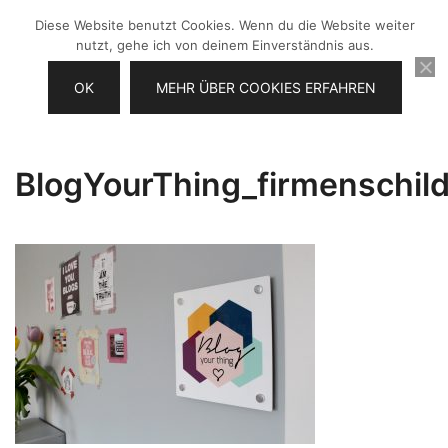
Zum
Diese Website benutzt Cookies. Wenn du die Website weiter
Inhalt
nutzt, gehe ich von deinem Einverständnis aus.
springen
OK
MEHR ÜBER COOKIES ERFAHREN
Videos selber machen für dein
Frau Chefin
Business
BlogYourThing_firmenschil