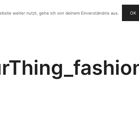
OK
bsite weiter nutzt, gehe ich von deinem Einverständnis aus.
OG
VIDEO-IDEEN
CHECKLISTE
ANGEBOTE
rThing_fashi