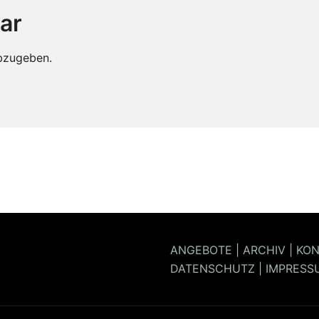
ar
bzugeben.
ANGEBOTE
|
ARCHIV
|
KON
DATENSCHUTZ
|
IMPRESS