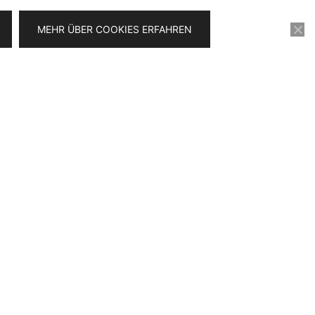
MEHR ÜBER COOKIES ERFAHREN
KONTAKT
VIDEOSERIE FÜR 0€