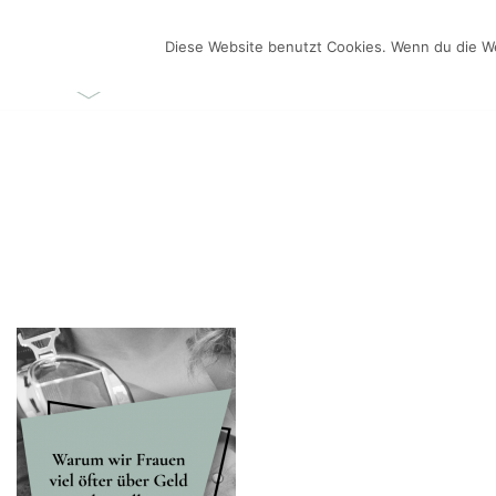
Zum
Inhalt
Diese Website benutzt Cookies. Wenn du die We
ÜBER MICH
VIDEO-BL
springen
Videos selber machen für dein Business
Frau Chefin