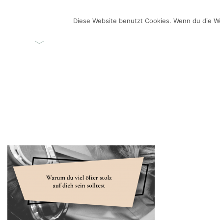
Zum
Inhalt
Diese Website benutzt Cookies. Wenn du die We
ÜBER MICH
VIDEO-BL
springen
Videos selber machen für dein Business
Frau Chefin