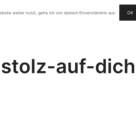
OK
bsite weiter nutzt, gehe ich von deinem Einverständnis aus.
OG
VIDEO-IDEEN
CHECKLISTE
ANGEBOTE
stolz-auf-dich