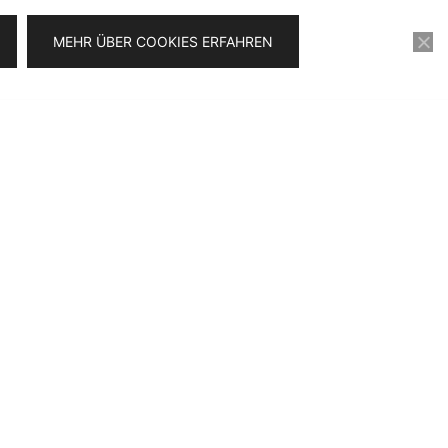
MEHR ÜBER COOKIES ERFAHREN
KONTAKT
VIDEOSERIE FÜR 0€