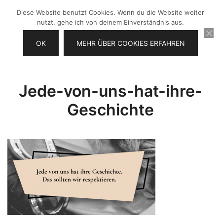
Zum
Diese Website benutzt Cookies. Wenn du die Website weiter
Inhalt
nutzt, gehe ich von deinem Einverständnis aus.
springen
OK
MEHR ÜBER COOKIES ERFAHREN
Videos selber machen für dein
Frau Chefin
Business
Jede-von-uns-hat-ihre-
Geschichte