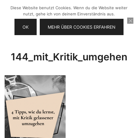
Zum
Diese Website benutzt Cookies. Wenn du die Website weiter
Inhalt
nutzt, gehe ich von deinem Einverständnis aus.
springen
OK
MEHR ÜBER COOKIES ERFAHREN
Videos selber machen für dein
Frau Chefin
Business
144_mit_Kritik_umgehen