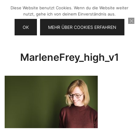
Zum
Diese Website benutzt Cookies. Wenn du die Website weiter
Inhalt
nutzt, gehe ich von deinem Einverständnis aus.
springen
OK
MEHR ÜBER COOKIES ERFAHREN
Videos selber machen für dein
Frau Chefin
Business
MarleneFrey_high_v1