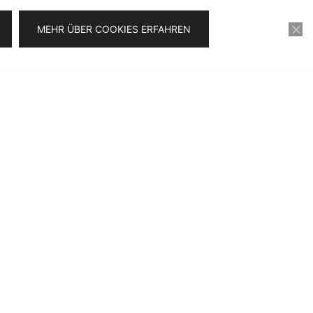
MEHR ÜBER COOKIES ERFAHREN
KONTAKT
VIDEOSERIE FÜR 0€
a