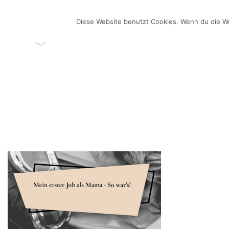
Zum
Inhalt
Diese Website benutzt Cookies. Wenn du die We
ÜBER MICH
VIDEO-BL
springen
Videos selber machen für dein Business
Frau Chefin