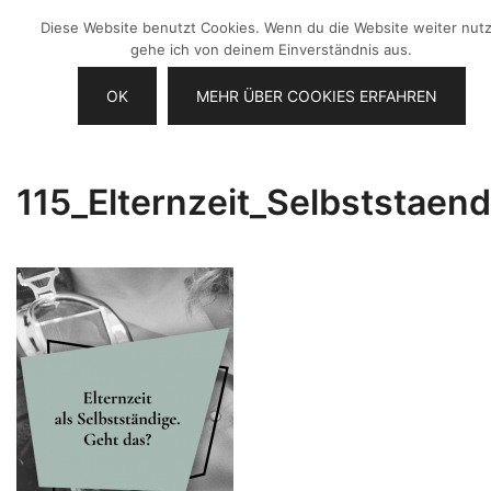
Zum
Diese Website benutzt Cookies. Wenn du die Website weiter nutz
Inhalt
gehe ich von deinem Einverständnis aus.
springen
OK
MEHR ÜBER COOKIES ERFAHREN
Videos selber machen für dein
Frau Chefin
Business
115_Elternzeit_Selbststaend