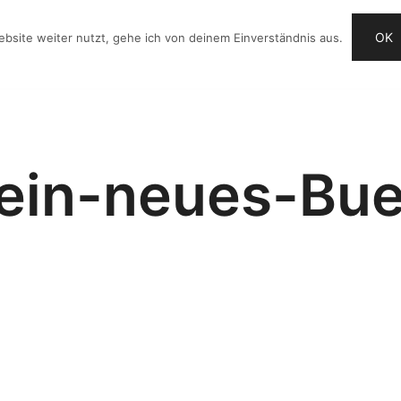
OK
bsite weiter nutzt, gehe ich von deinem Einverständnis aus.
OG
VIDEO-IDEEN
CHECKLISTE
ANGEBOTE
ein-neues-Bue