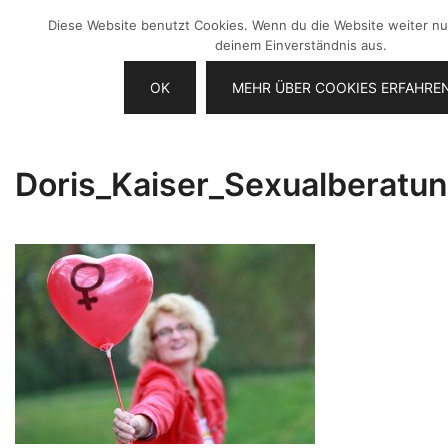
Zum
Diese Website benutzt Cookies. Wenn du die Website weiter nu
Inhalt
deinem Einverständnis aus.
springen
OK
MEHR ÜBER COOKIES ERFAHRE
Videos selber machen für dein
Frau Chefin
Business
Doris_Kaiser_Sexualberatun