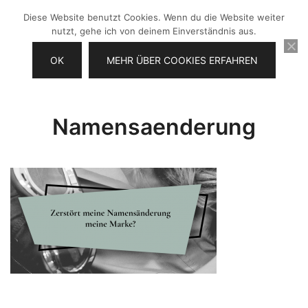
Zum
Diese Website benutzt Cookies. Wenn du die Website weiter
Inhalt
nutzt, gehe ich von deinem Einverständnis aus.
springen
OK
MEHR ÜBER COOKIES ERFAHREN
Videos selber machen für dein
Frau Chefin
Business
Namensaenderung