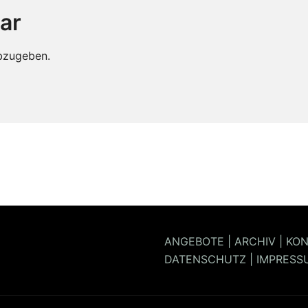
ar
bzugeben.
ANGEBOTE
|
ARCHIV
|
KON
DATENSCHUTZ
|
IMPRESS