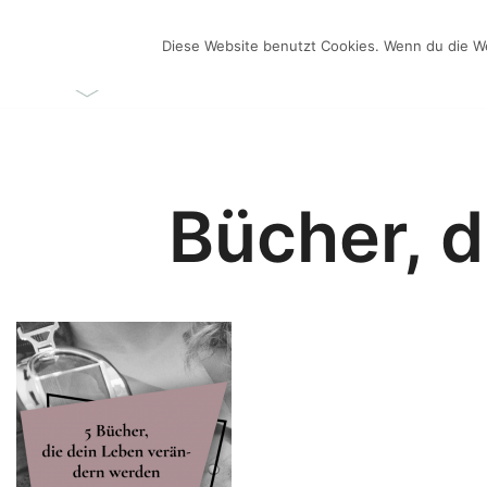
Zum
Inhalt
Diese Website benutzt Cookies. Wenn du die We
ÜBER MICH
VIDEO-BL
springen
Videos selber machen für dein Business
Frau Chefin
Bücher, d