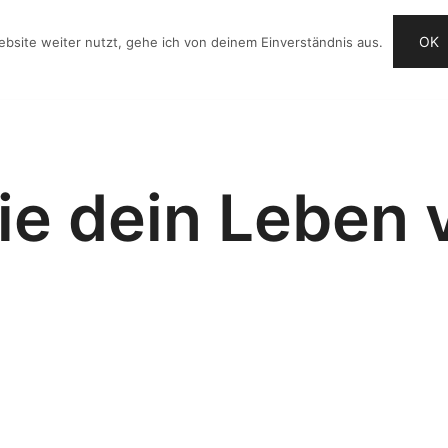
OK
bsite weiter nutzt, gehe ich von deinem Einverständnis aus.
OG
VIDEO-IDEEN
CHECKLISTE
ANGEBOTE
ie dein Leben