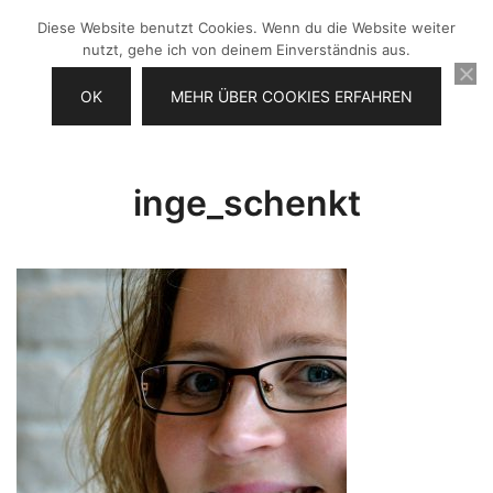
Zum
Diese Website benutzt Cookies. Wenn du die Website weiter
Inhalt
nutzt, gehe ich von deinem Einverständnis aus.
springen
OK
MEHR ÜBER COOKIES ERFAHREN
Videos selber machen für dein
Frau Chefin
Business
inge_schenkt