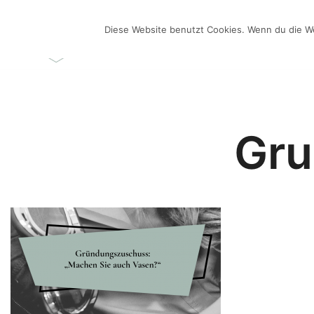
Zum
Inhalt
Diese Website benutzt Cookies. Wenn du die We
ÜBER MICH
VIDEO-BL
springen
Videos selber machen für dein Business
Frau Chefin
Gru