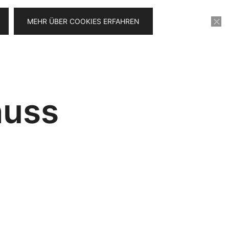
MEHR ÜBER COOKIES ERFAHREN
KONTAKT
VIDEOSERIE FÜR 0€
huss