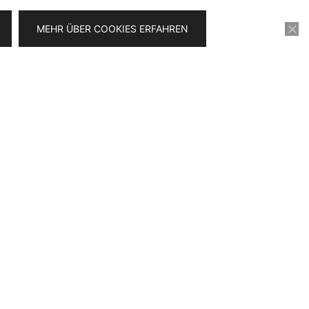
MEHR ÜBER COOKIES ERFAHREN
KONTAKT
VIDEOSERIE FÜR 0€