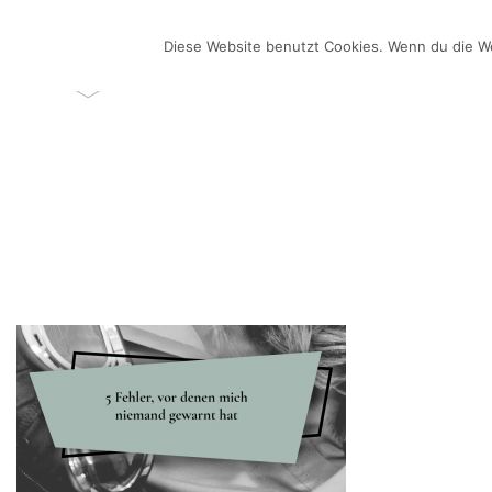
Zum
Inhalt
Diese Website benutzt Cookies. Wenn du die We
ÜBER MICH
VIDEO-BL
springen
Videos selber machen für dein Business
Frau Chefin