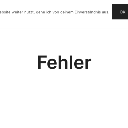
OK
bsite weiter nutzt, gehe ich von deinem Einverständnis aus.
OG
VIDEO-IDEEN
CHECKLISTE
ANGEBOTE
Fehler