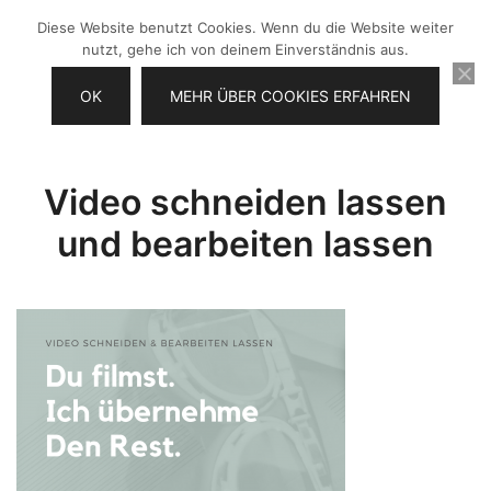
Zum
Diese Website benutzt Cookies. Wenn du die Website weiter
Inhalt
nutzt, gehe ich von deinem Einverständnis aus.
springen
OK
MEHR ÜBER COOKIES ERFAHREN
Videos selber machen für dein
Frau Chefin
Business
Video schneiden lassen
und bearbeiten lassen