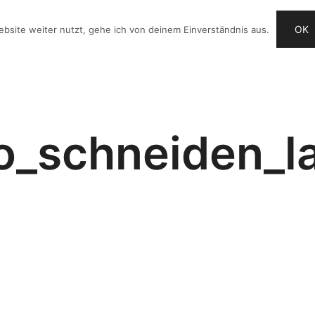
OK
bsite weiter nutzt, gehe ich von deinem Einverständnis aus.
OG
VIDEO-IDEEN
CHECKLISTE
ANGEBOTE
o_schneiden_l