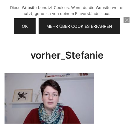
Zum
Diese Website benutzt Cookies. Wenn du die Website weiter
Inhalt
nutzt, gehe ich von deinem Einverständnis aus.
springen
OK
MEHR ÜBER COOKIES ERFAHREN
Videos selber machen für dein
Frau Chefin
Business
vorher_Stefanie