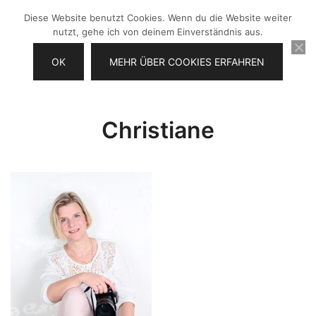
Zum
Diese Website benutzt Cookies. Wenn du die Website weiter
Inhalt
nutzt, gehe ich von deinem Einverständnis aus.
springen
OK
MEHR ÜBER COOKIES ERFAHREN
Videos selber machen für dein
Frau Chefin
Business
Christiane