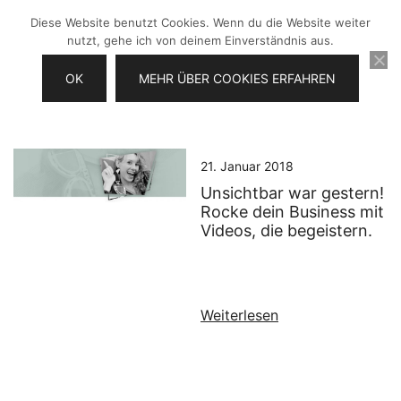
Zum
Diese Website benutzt Cookies. Wenn du die Website weiter
Inhalt
nutzt, gehe ich von deinem Einverständnis aus.
springen
OK
MEHR ÜBER COOKIES ERFAHREN
Videos selber machen für dein
Frau Chefin
Business
21. Januar 2018
Unsichtbar war gestern!
Rocke dein Business mit
Videos, die begeistern.
Weiterlesen