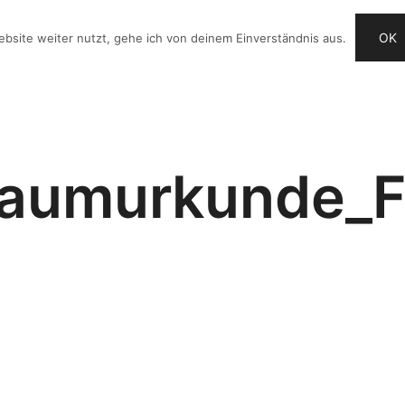
OK
bsite weiter nutzt, gehe ich von deinem Einverständnis aus.
OG
VIDEO-IDEEN
CHECKLISTE
ANGEBOTE
aumurkunde_